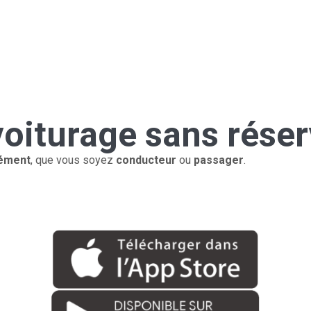
voiturage sans rése
nément
, que vous soyez
conducteur
ou
passager
.